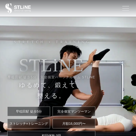
STRETCH × TRAINING
S
T
L
i
N
E
早稲田駅 徒歩5分｜完全個室パーソナルジム STLiNE
ゆるめて、鍛えて、
整える。
早稲田駅 徒歩5分
完全個室マンツーマン
ストレッチ×トレーニング
月額16,000円〜
初回体験 0円