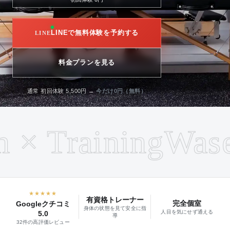
LINEで無料体験を予約する
料金プランを見る
通常 初回体験 5,500円 →
今だけ0円（無料）
× Training
Wased
★★★★★
有資格トレーナー
完全個室
Googleクチコミ
身体の状態を見て安全に指
人目を気にせず通える
5.0
導
32件の高評価レビュー