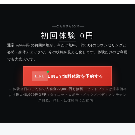
CAMPAIGN
初回体験 0円
通常
5,500円
の初回体験が、今だけ
無料
。 約60分のカウンセリングと
姿勢・身体チェックで、今の状態を見える化します。体験だけのご利用
でも大丈夫です。
LINEで無料体験を予約する
＋ 体験当日のご入会で
入会金22,000円も無料
。セットプランは通常価格
より
最大48,000円OFF
（ダイエット＆ボディメイク／ボディメンテナン
ス対象。詳しくは体験時にご案内）